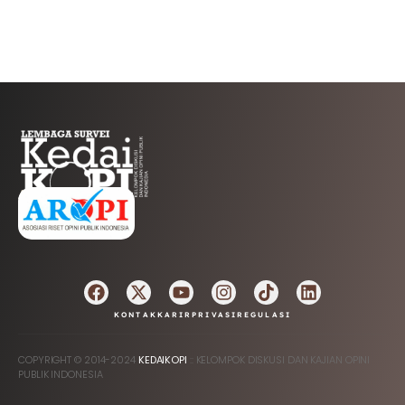
AFILIASI
KONTAK
KARIR
PRIVASI
REGULASI
COPYRIGHT © 2014-2024
KEDAIKOPI
:: KELOMPOK DISKUSI DAN KAJIAN OPINI
PUBLIK INDONESIA