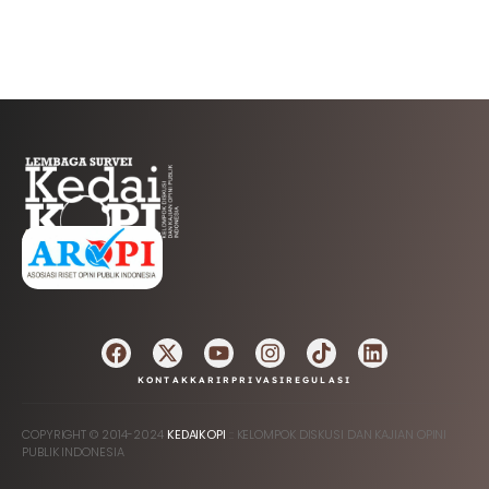
AFILIASI
KONTAK
KARIR
PRIVASI
REGULASI
COPYRIGHT © 2014-2024
KEDAIKOPI
:: KELOMPOK DISKUSI DAN KAJIAN OPINI
PUBLIK INDONESIA