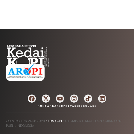
AFILIASI
KONTAK
KARIR
PRIVASI
REGULASI
COPYRIGHT © 2014-2024
KEDAIKOPI
:: KELOMPOK DISKUSI DAN KAJIAN OPINI
PUBLIK INDONESIA