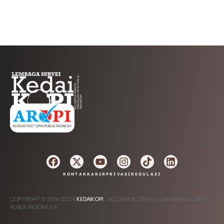
AFILIASI
KONTAK
KARIR
PRIVASI
REGULASI
COPYRIGHT © 2014-2024
KEDAIKOPI
:: KELOMPOK DISKUSI DAN KAJIAN OPINI
PUBLIK INDONESIA