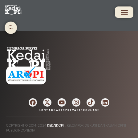
AFILIASI
KONTAK
KARIR
PRIVASI
REGULASI
COPYRIGHT © 2014-2024
KEDAIKOPI
:: KELOMPOK DISKUSI DAN KAJIAN OPINI
PUBLIK INDONESIA