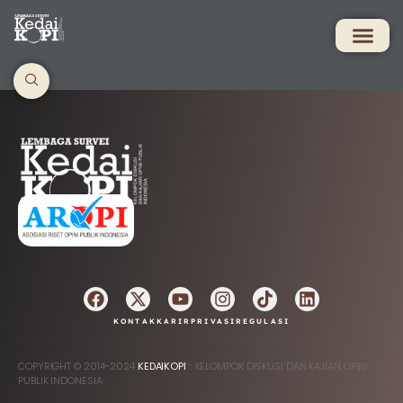
AFILIASI
KONTAK
KARIR
PRIVASI
REGULASI
COPYRIGHT © 2014-2024
KEDAIKOPI
:: KELOMPOK DISKUSI DAN KAJIAN OPINI
PUBLIK INDONESIA