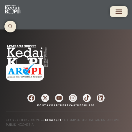
AFILIASI
KONTAK
KARIR
PRIVASI
REGULASI
COPYRIGHT © 2014-2024
KEDAIKOPI
:: KELOMPOK DISKUSI DAN KAJIAN OPINI
PUBLIK INDONESIA