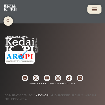
AFILIASI
KONTAK
KARIR
PRIVASI
REGULASI
COPYRIGHT © 2014-2024
KEDAIKOPI
:: KELOMPOK DISKUSI DAN KAJIAN OPINI
PUBLIK INDONESIA