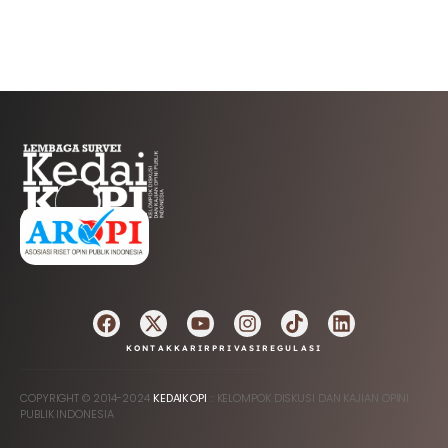
AFILIASI
KONTAK
KARIR
PRIVASI
REGULASI
COPYRIGHT © 2014-2024
KEDAIKOPI
:: KELOMPOK DISKUSI DAN KAJIAN OPINI
PUBLIK INDONESIA