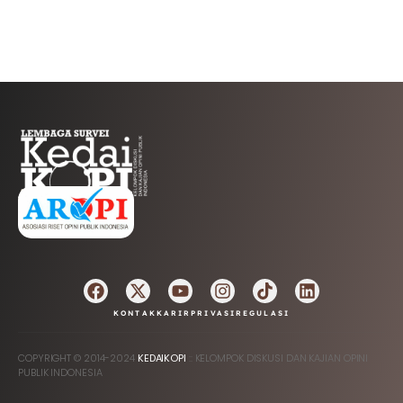
AFILIASI
KONTAK
KARIR
PRIVASI
REGULASI
COPYRIGHT © 2014-2024
KEDAIKOPI
:: KELOMPOK DISKUSI DAN KAJIAN OPINI
PUBLIK INDONESIA