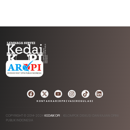
AFILIASI
KONTAK
KARIR
PRIVASI
REGULASI
COPYRIGHT © 2014-2024
KEDAIKOPI
:: KELOMPOK DISKUSI DAN KAJIAN OPINI
PUBLIK INDONESIA