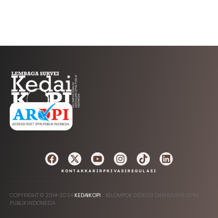
AFILIASI
KONTAK
KARIR
PRIVASI
REGULASI
COPYRIGHT © 2014-2024
KEDAIKOPI
:: KELOMPOK DISKUSI DAN KAJIAN OPINI
PUBLIK INDONESIA