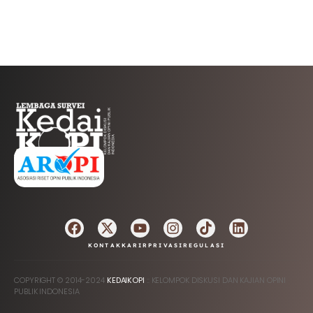
AFILIASI
KONTAK
KARIR
PRIVASI
REGULASI
COPYRIGHT © 2014-2024
KEDAIKOPI
:: KELOMPOK DISKUSI DAN KAJIAN OPINI
PUBLIK INDONESIA