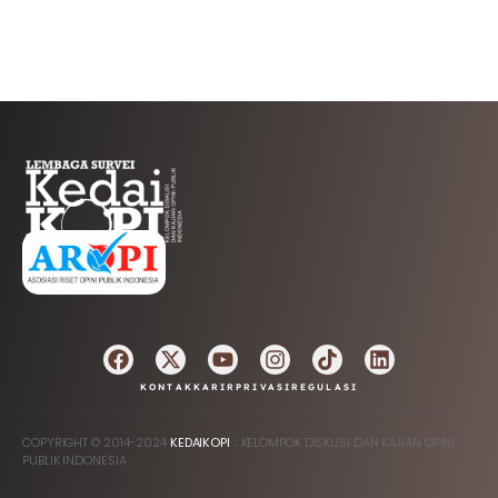
AFILIASI
KONTAK
KARIR
PRIVASI
REGULASI
COPYRIGHT © 2014-2024
KEDAIKOPI
:: KELOMPOK DISKUSI DAN KAJIAN OPINI
PUBLIK INDONESIA