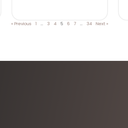
« Previous
1
…
3
4
5
6
7
…
34
Next »