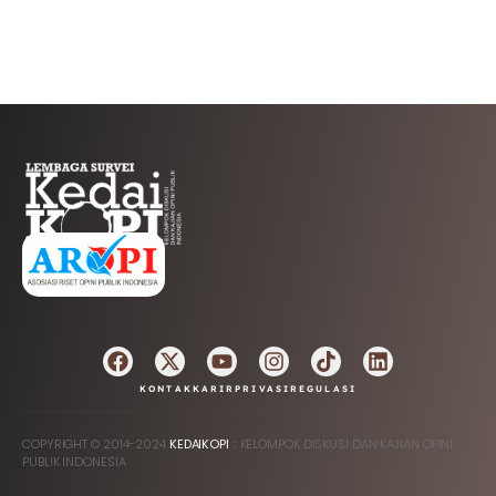
AFILIASI
KONTAK
KARIR
PRIVASI
REGULASI
COPYRIGHT © 2014-2024
KEDAIKOPI
:: KELOMPOK DISKUSI DAN KAJIAN OPINI
PUBLIK INDONESIA