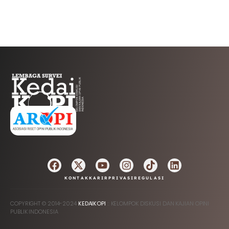
AFILIASI
KONTAK
KARIR
PRIVASI
REGULASI
COPYRIGHT © 2014-2024
KEDAIKOPI
:: KELOMPOK DISKUSI DAN KAJIAN OPINI
PUBLIK INDONESIA