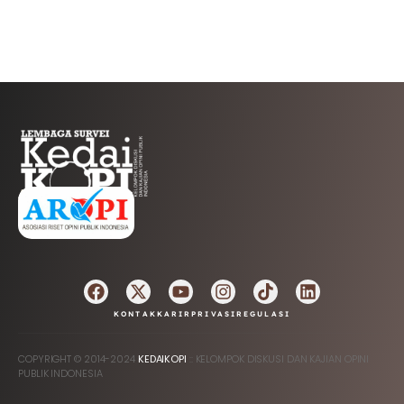
AFILIASI
KONTAK
KARIR
PRIVASI
REGULASI
COPYRIGHT © 2014-2024
KEDAIKOPI
:: KELOMPOK DISKUSI DAN KAJIAN OPINI
PUBLIK INDONESIA