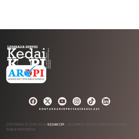
AFILIASI
KONTAK
KARIR
PRIVASI
REGULASI
COPYRIGHT © 2014-2024
KEDAIKOPI
:: KELOMPOK DISKUSI DAN KAJIAN OPINI
PUBLIK INDONESIA