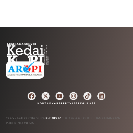
AFILIASI
KONTAK
KARIR
PRIVASI
REGULASI
COPYRIGHT © 2014-2024
KEDAIKOPI
:: KELOMPOK DISKUSI DAN KAJIAN OPINI
PUBLIK INDONESIA