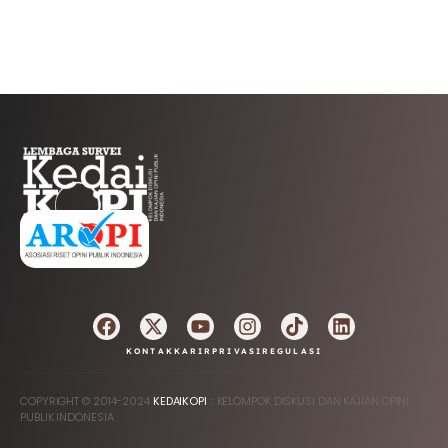
AFILIASI
KONTAK
KARIR
PRIVASI
REGULASI
COPYRIGHT © 2014-2024
KEDAIKOPI
:: KELOMPOK DISKUSI DAN KAJIAN OPINI
PUBLIK INDONESIA