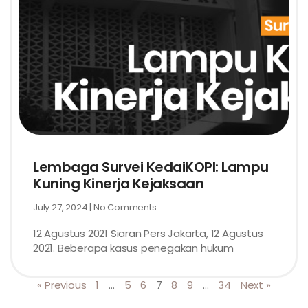
Lembaga Survei KedaiKOPI: Lampu
Kuning Kinerja Kejaksaan
July 27, 2024
No Comments
12 Agustus 2021 Siaran Pers Jakarta, 12 Agustus
2021. Beberapa kasus penegakan hukum
« Previous
1
…
5
6
7
8
9
…
34
Next »