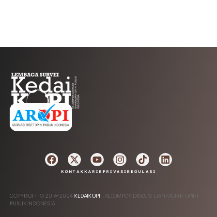
AFILIASI
KONTAK
KARIR
PRIVASI
REGULASI
COPYRIGHT © 2014-2024
KEDAIKOPI
:: KELOMPOK DISKUSI DAN KAJIAN OPINI
PUBLIK INDONESIA