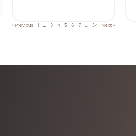
« Previous
1
…
3
4
5
6
7
…
34
Next »