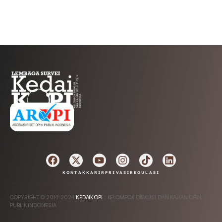
AFILIASI
KONTAK
KARIR
PRIVASI
REGULASI
COPYRIGHT © 2014-2024
KEDAIKOPI
:: KELOMPOK DISKUSI DAN KAJIAN OPINI
PUBLIK INDONESIA