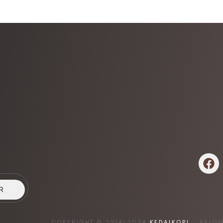
R
COPYRIGHT © 2014-2024
KEDAIKOPI
:: KELO