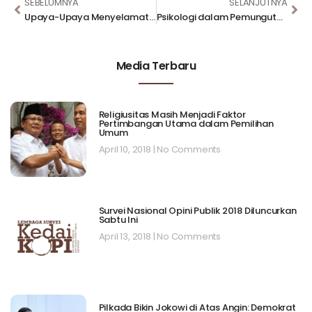
SEBELUMNYA
SELANJUTNYA
Upaya-Upaya Menyelamatkan Diri dari Tsunami
Psikologi dalam Pemungutan Suara
Media Terbaru
Religiusitas Masih Menjadi Faktor
Pertimbangan Utama dalam Pemilihan
Umum
April 10, 2018
No Comments
Survei Nasional Opini Publik 2018 Diluncurkan
Sabtu Ini
April 13, 2018
No Comments
Pilkada Bikin Jokowi di Atas Angin: Demokrat