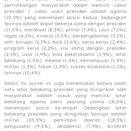
pertimbangan masyarakat dalam memilih calon
presiden / calon wakil presiden adalah agama
(10,0%) yang menempati posisi kedua. Sedangkan
lainnya adalah dapat bekerja sama dengan presiden
(11,5%), merakyat (8,3%), pintar (7,4%), jujur (7,1%),
tegas (4,2%), kinerja (3,5%), berpengalaman (3,1%),
anti korupsi (2,7%), baik (2,6%), kerja keras (2,4%),
program kerja (2,2%), visi sama dengan presiden
(2,1%), usia (1,9%), bisa bekerjasama (1,9%), latar
belakang (1,5%), dikenal (1,4%), kemampuan (1,4%),
militer (1,2%), tokoh (1,2%), sukses bijaksana (1,1%),
lainnya (10,4%).
Selain itu survei ini juga menemukan bahwa salah
satu latar belakang presiden yang diinginkan oleh
masyarakat adalah sosok yang memiliki latar
belakang agama yakni seorang ulama ((8,6%),
menempati posisi ke-empat. Sedangkan latar
belakang presiden yang diinginkan lainnya adalah
militer (35,5%), pemimpin daerah (18,3%),
pengusaha (9,5%), akademisi (7,9%), birokrat