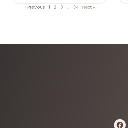
« Previous
1
2
3
…
34
Next »