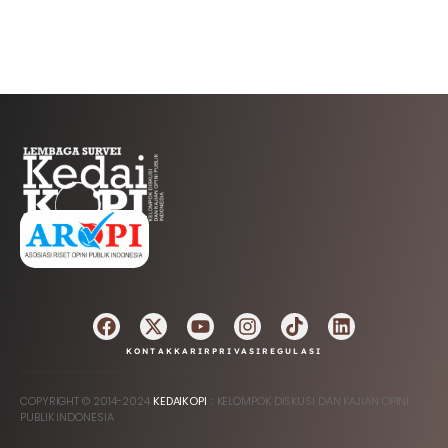
AFILIASI
KONTAK
KARIR
PRIVASI
REGULASI
COPYRIGHT © 2014-2024
KEDAIKOPI
:: KELOMPOK DISKUSI DAN KAJIAN OPINI
PUBLIK INDONESIA