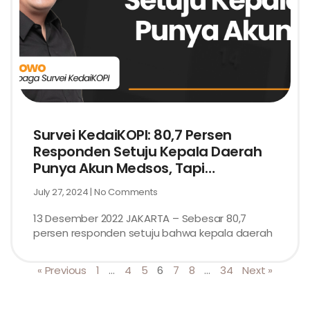
Survei KedaiKOPI: 80,7 Persen
Responden Setuju Kepala Daerah
Punya Akun Medsos, Tapi…
July 27, 2024
No Comments
13 Desember 2022 JAKARTA – Sebesar 80,7
persen responden setuju bahwa kepala daerah
« Previous
1
…
4
5
6
7
8
…
34
Next »