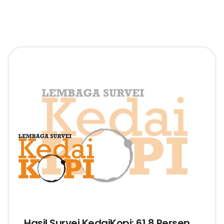
Hasil Survei KedaiKopi: 61,8 Persen