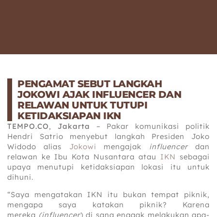
PENGAMAT SEBUT LANGKAH
JOKOWI AJAK INFLUENCER DAN
RELAWAN UNTUK TUTUPI
KETIDAKSIAPAN IKN
TEMPO.CO
,
Jakarta
– Pakar komunikasi politik
Hendri Satrio menyebut langkah Presiden Joko
Widodo alias
Jokowi
mengajak
influencer
dan
relawan ke Ibu Kota Nusantara atau
IKN
sebagai
upaya menutupi ketidaksiapan lokasi itu untuk
dihuni.
“Saya mengatakan IKN itu bukan tempat piknik,
mengapa saya katakan piknik? Karena
mereka
(influencer
) di sana enggak melakukan apa-