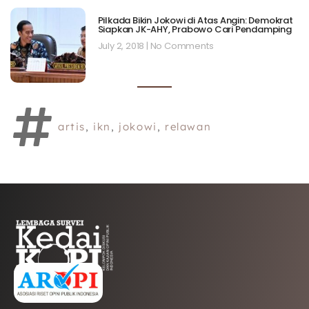
Pilkada Bikin Jokowi di Atas Angin: Demokrat
Siapkan JK-AHY, Prabowo Cari Pendamping
July 2, 2018
No Comments
artis
,
ikn
,
jokowi
,
relawan
AFILIASI