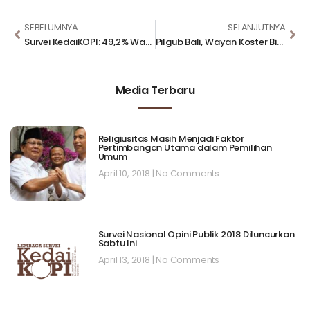
SEBELUMNYA
SELANJUTNYA
Survei KedaiKOPI: 49,2% Warga Tak Setuju Aturan Pembatasan Usia Kendaraan di DKJ
Pilgub Bali, Wayan Koster Bisa Berduet dengan Giri Prasta
Media Terbaru
Religiusitas Masih Menjadi Faktor
Pertimbangan Utama dalam Pemilihan
Umum
April 10, 2018
No Comments
Survei Nasional Opini Publik 2018 Diluncurkan
Sabtu Ini
April 13, 2018
No Comments