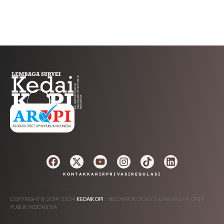
AFILIASI
KONTAK
KARIR
PRIVASI
REGULASI
COPYRIGHT © 2014-2024
KEDAIKOPI
:: KELOMPOK DISKUSI DAN KAJIAN OPINI
PUBLIK INDONESIA