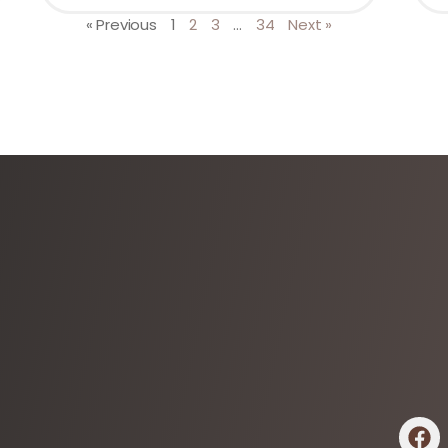
« Previous
1
2
3
…
34
Next »