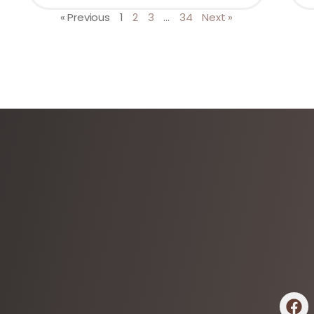
« Previous
1
2
3
…
34
Next »