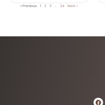
« Previous
1
2
3
…
34
Next »