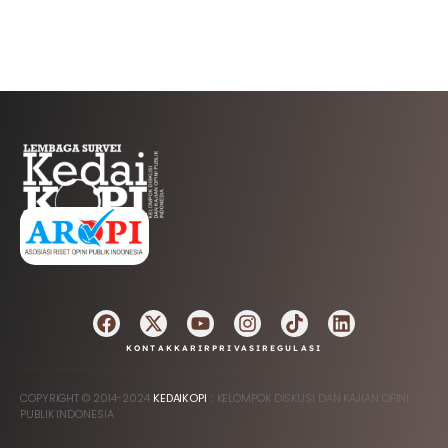
AFILIASI
KONTAK
KARIR
PRIVASI
REGULASI
COPYRIGHT © 2014-2024
KEDAIKOPI
:: KELOMPOK DISKUSI DAN KAJIAN OPINI
PUBLIK INDONESIA