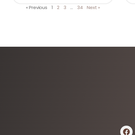
« Previous
1
2
3
…
34
Next »