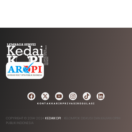
AFILIASI
KONTAK
KARIR
PRIVASI
REGULASI
COPYRIGHT © 2014-2024
KEDAIKOPI
:: KELOMPOK DISKUSI DAN KAJIAN OPINI
PUBLIK INDONESIA