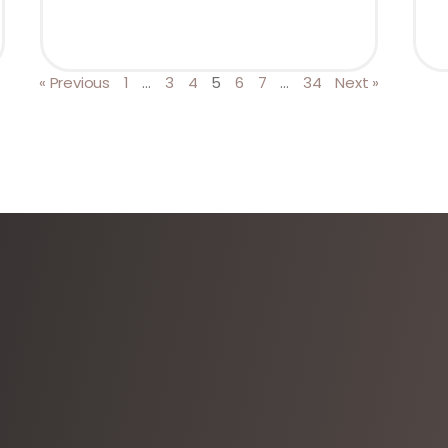
« Previous
1
…
3
4
5
6
7
…
34
Next »