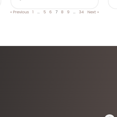
« Previous
1
…
5
6
7
8
9
…
34
Next »