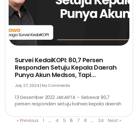
Survei KedaiKOPI: 80,7 Persen
Responden Setuju Kepala Daerah
Punya Akun Medsos, Tapi…
July 27, 2024
No Comments
13 Desember 2022 JAKARTA – Sebesar 80,7
persen responden setuju bahwa kepala daerah
« Previous
1
…
4
5
6
7
8
…
34
Next »