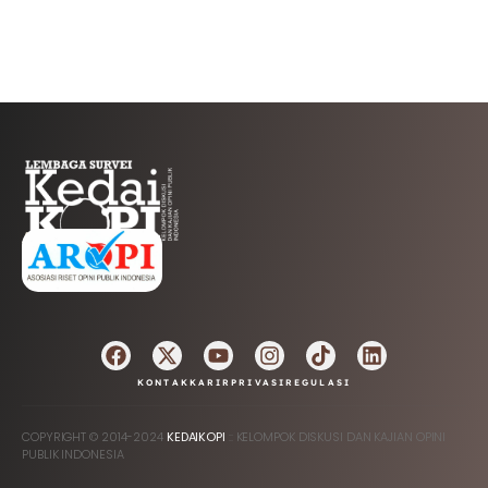
AFILIASI
KONTAK
KARIR
PRIVASI
REGULASI
COPYRIGHT © 2014-2024
KEDAIKOPI
:: KELOMPOK DISKUSI DAN KAJIAN OPINI
PUBLIK INDONESIA