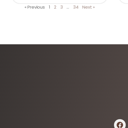
« Previous
1
2
3
…
34
Next »