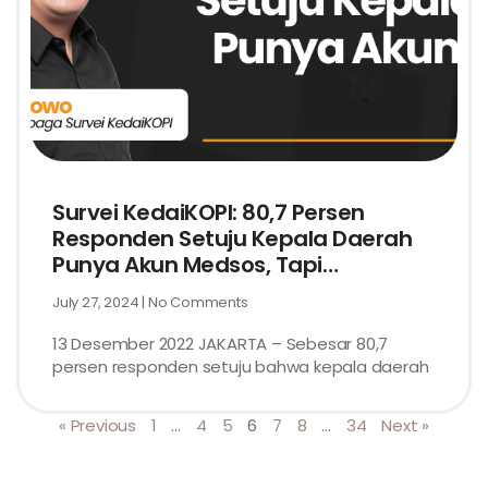
Survei KedaiKOPI: 80,7 Persen
Responden Setuju Kepala Daerah
Punya Akun Medsos, Tapi…
July 27, 2024
No Comments
13 Desember 2022 JAKARTA – Sebesar 80,7
persen responden setuju bahwa kepala daerah
« Previous
1
…
4
5
6
7
8
…
34
Next »