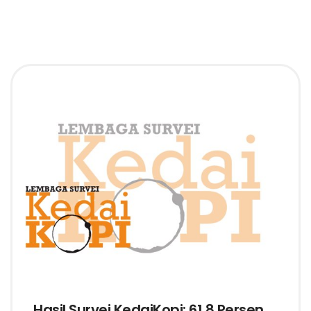
Hasil Survei KedaiKopi: 61,8 Persen