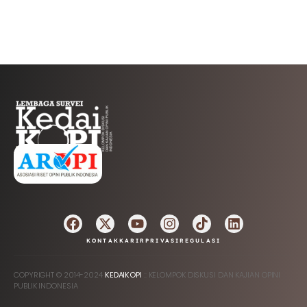
AFILIASI
KONTAK
KARIR
PRIVASI
REGULASI
COPYRIGHT © 2014-2024
KEDAIKOPI
:: KELOMPOK DISKUSI DAN KAJIAN OPINI
PUBLIK INDONESIA