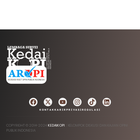
AFILIASI
KONTAK
KARIR
PRIVASI
REGULASI
COPYRIGHT © 2014-2024
KEDAIKOPI
:: KELOMPOK DISKUSI DAN KAJIAN OPINI
PUBLIK INDONESIA