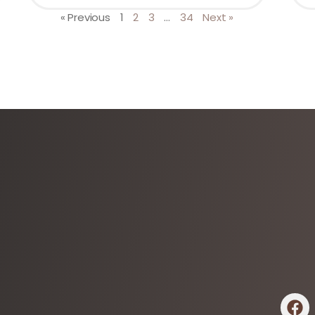
« Previous
1
2
3
…
34
Next »