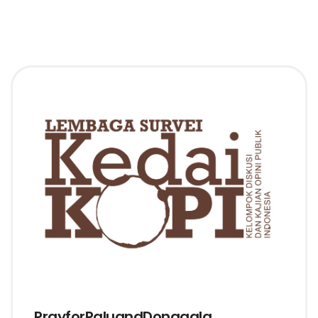
PrayforPaluandDonggala