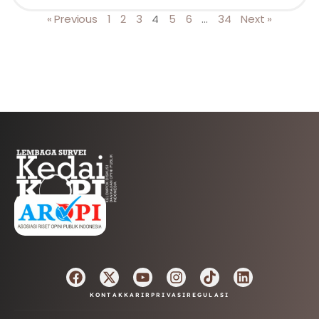
« Previous
1
2
3
4
5
6
…
34
Next »
AFILIASI
KONTAK
KARIR
PRIVASI
REGULASI