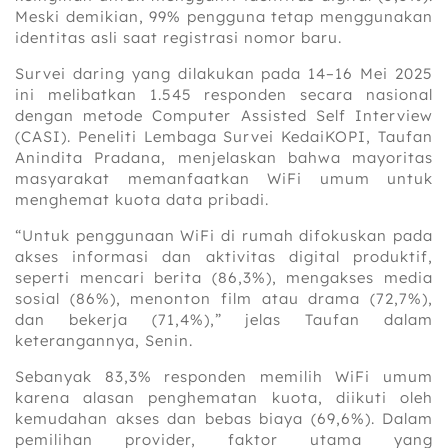
Meski demikian, 99% pengguna tetap menggunakan
identitas asli saat registrasi nomor baru.
Survei daring yang dilakukan pada 14–16 Mei 2025
ini melibatkan 1.545 responden secara nasional
dengan metode Computer Assisted Self Interview
(CASI). Peneliti Lembaga Survei KedaiKOPI, Taufan
Anindita Pradana, menjelaskan bahwa mayoritas
masyarakat memanfaatkan WiFi umum untuk
menghemat kuota data pribadi.
“Untuk penggunaan WiFi di rumah difokuskan pada
akses informasi dan aktivitas digital produktif,
seperti mencari berita (86,3%), mengakses media
sosial (86%), menonton film atau drama (72,7%),
dan bekerja (71,4%),” jelas Taufan dalam
keterangannya, Senin.
Sebanyak 83,3% responden memilih WiFi umum
karena alasan penghematan kuota, diikuti oleh
kemudahan akses dan bebas biaya (69,6%). Dalam
pemilihan provider, faktor utama yang