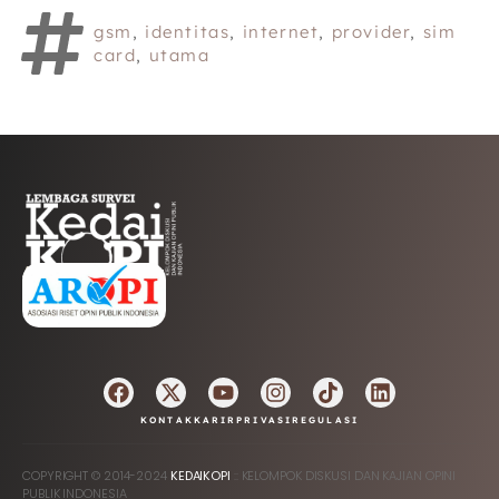
gsm
,
identitas
,
internet
,
provider
,
sim
card
,
utama
AFILIASI
KONTAK
KARIR
PRIVASI
REGULASI
COPYRIGHT © 2014-2024
KEDAIKOPI
:: KELOMPOK DISKUSI DAN KAJIAN OPINI
PUBLIK INDONESIA