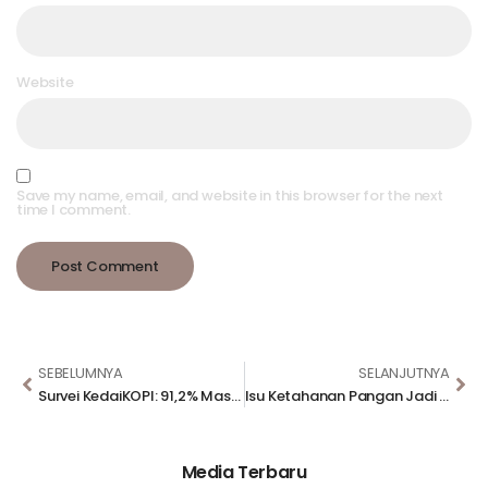
Website
Save my name, email, and website in this browser for the next
time I comment.
SEBELUMNYA
SELANJUTNYA
Survei KedaiKOPI: 91,2% Masyarakat Puas dengan Rekayasa Lalu Lintas Mudik 2025
Isu Ketahanan Pangan Jadi Fokus Pemerintah, Pakar Nilai Perhatian ke Petani Meningkat
Media Terbaru